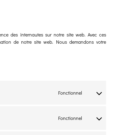
rience des internautes sur notre site web. Avec ces
ilisation de notre site web. Nous demandons votre
Fonctionnel
Consent
to
service
wordpress
Fonctionnel
Consent
to
service
complianz