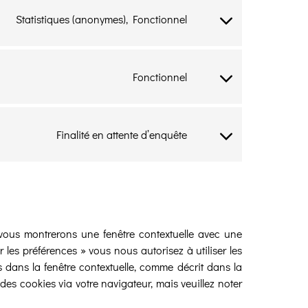
Statistiques (anonymes), Fonctionnel
Consent
to
service
matomo
Fonctionnel
Consent
to
service
wordfence
Finalité en attente d’enquête
Consent
to
service
divers
 vous montrerons une fenêtre contextuelle avec une
 les préférences » vous nous autorisez à utiliser les
 dans la fenêtre contextuelle, comme décrit dans la
 des cookies via votre navigateur, mais veuillez noter